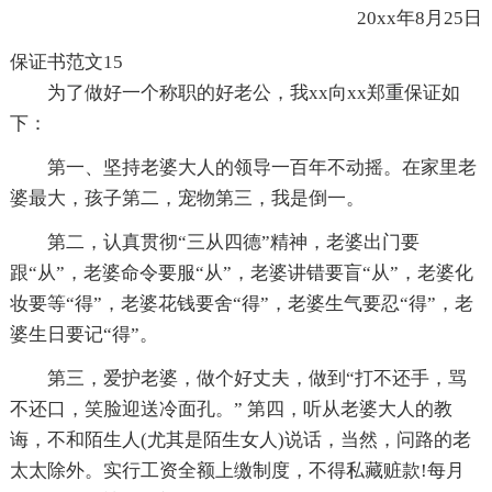
20xx年8月25日
保证书范文15
为了做好一个称职的好老公，我xx向xx郑重保证如
下：
第一、坚持老婆大人的领导一百年不动摇。在家里老
婆最大，孩子第二，宠物第三，我是倒一。
第二，认真贯彻“三从四德”精神，老婆出门要
跟“从”，老婆命令要服“从”，老婆讲错要盲“从”，老婆化
妆要等“得”，老婆花钱要舍“得”，老婆生气要忍“得”，老
婆生日要记“得”。
第三，爱护老婆，做个好丈夫，做到“打不还手，骂
不还口，笑脸迎送冷面孔。” 第四，听从老婆大人的教
诲，不和陌生人(尤其是陌生女人)说话，当然，问路的老
太太除外。实行工资全额上缴制度，不得私藏赃款!每月