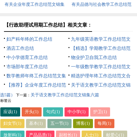
有关企业年度工作总结范文锦集
有关品德与社会教学工作总结范
8篇
文锦集9篇
【行政助理试用期工作总结】相关文章：
妇产科年终的工作总结
九年级英语教学工作总结范文
酒店工作总结
（精选5篇）
【精选】学期教学工作总结范
中小学德育工作总结
文锦集8篇
物业护卫自我工作总结
市场部年度工作总结
一年级数学教学工作总结范文
数学教师年终工作总结范文集
精选护理年终工作总结范文合
锦8篇
【推荐】企业年度工作总结范
集9篇
关于语文教学工作总结范文锦
文锦集9篇
集六篇
选5篇）
关于语文教学工作总结范文锦集六篇
下一篇：
标签云
应该(1)
开头(1)
句式(1)
中小学(1)
护卫(1)
妇女节(1)
基本(1)
五一节(1)
博客(1)
每周(1)
放射科(1)
产品品质(1)
副校长(1)
人士(1)
献爱心(1)