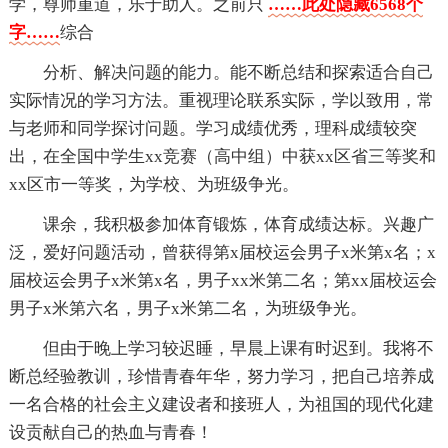
学，尊师重道，乐于助人。之前只
……此处隐藏6568个
字……
综合
分析、解决问题的能力。能不断总结和探索适合自己
实际情况的学习方法。重视理论联系实际，学以致用，常
与老师和同学探讨问题。学习成绩优秀，理科成绩较突
出，在全国中学生xx竞赛（高中组）中获xx区省三等奖和
xx区市一等奖，为学校、为班级争光。
课余，我积极参加体育锻炼，体育成绩达标。兴趣广
泛，爱好问题活动，曾获得第x届校运会男子x米第x名；x
届校运会男子x米第x名，男子xx米第二名；第xx届校运会
男子x米第六名，男子x米第二名，为班级争光。
但由于晚上学习较迟睡，早晨上课有时迟到。我将不
断总经验教训，珍惜青春年华，努力学习，把自己培养成
一名合格的社会主义建设者和接班人，为祖国的现代化建
设贡献自己的热血与青春！