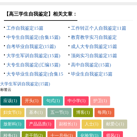
【高三学生自我鉴定】相关文章：
工作自我鉴定15篇
工作转正个人自我鉴定11篇
中专生自我鉴定(合集15篇)
教育教学实习自我鉴定
自考毕业自我鉴定(15篇)
成人大专自我鉴定15篇
大学生军训自我鉴定(15篇)
顶岗实习自我鉴定15篇
大专生自我鉴定(汇编15篇)
高中自我鉴定(15篇)
大专毕业生自我鉴定(合集15
毕业生自我鉴定15篇
篇)
大学生军训自我鉴定(15篇)
标签云
应该(1)
开头(1)
句式(1)
中小学(1)
护卫(1)
妇女节(1)
基本(1)
五一节(1)
博客(1)
每周(1)
放射科(1)
产品品质(1)
副校长(1)
人士(1)
献爱心(1)
校务(1)
老干部(2)
十一月份(1)
化验室(1)
师风(1)